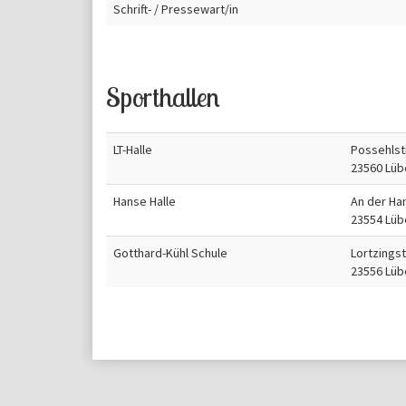
Schrift- / Pressewart/in
Sporthallen
LT-Halle
Possehlstr
23560 Lüb
Hanse Halle
An der Ha
23554 Lüb
Gotthard-Kühl Schule
Lortzings
23556 Lüb