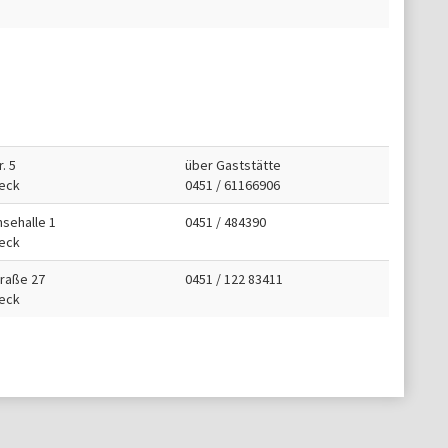
. 5
über Gaststätte
eck
0451 / 61166906
nsehalle 1
0451 / 484390
eck
traße 27
0451 / 122 83411
eck