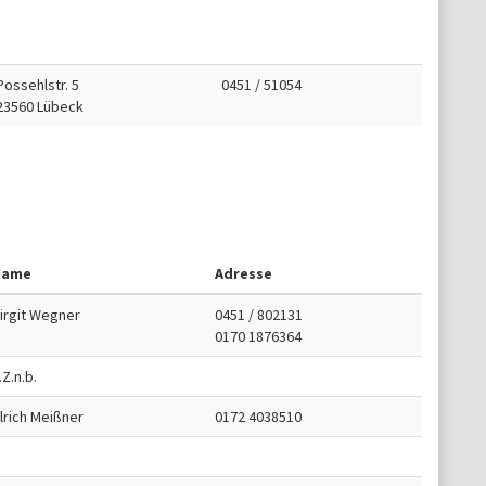
Possehlstr. 5
0451 / 51054
23560 Lübeck
Name
Adresse
irgit Wegner
0451 / 802131
0170 1876364
.Z.n.b.
lrich Meißner
0172 4038510