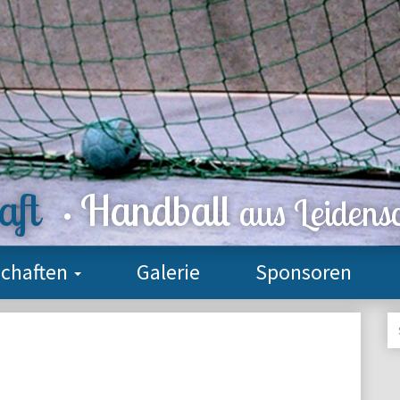
haft
Handball
·
aus Leidens
chaften
Galerie
Sponsoren